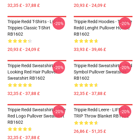
32,35 £ - 37,88 £
20,93 £ - 24,09 £
Trippie Redd T-Shirts - Life Is
Trippie Redd Hoodies - Tongue
-20%
-20%
Trippies Classic T-Shirt
Redd Lenght Pullover Hoodie
RB1602
RB1602
20,93 £ - 24,09 £
33,93 £ - 39,46 £
Trippie Redd Sweatshirts -
Trippie Redd Sweatshirts - Red
-20%
-20%
Looking Red Hair Pullover
Symbol Pullover Sweatshirt
Sweatshirt RB1602
RB1602
32,35 £ - 37,88 £
32,35 £ - 37,88 £
Trippie Redd Sweatshirts - The
Trippie Redd Leere - LIFE's A
-20%
-20%
Red Logo Pullover Sweatshirt
TRIP Throw Blanket RB1602
RB1602
26,86 £ - 51,35 £
32,35 £ - 37,88 £