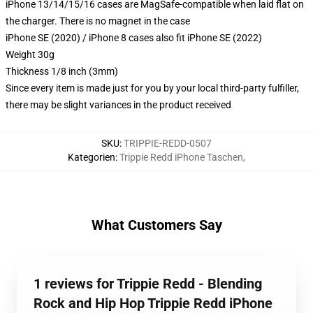
iPhone 13/14/15/16 cases are MagSafe-compatible when laid flat on
the charger. There is no magnet in the case
iPhone SE (2020) / iPhone 8 cases also fit iPhone SE (2022)
Weight 30g
Thickness 1/8 inch (3mm)
Since every item is made just for you by your local third-party fulfiller,
there may be slight variances in the product received
SKU
:
TRIPPIE-REDD-0507
Kategorien
:
Trippie Redd iPhone Taschen
,
What Customers Say
1 reviews for Trippie Redd - Blending
Rock and Hip Hop Trippie Redd iPhone