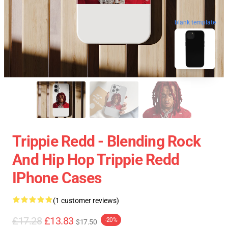
blank template
Trippie Redd - Blending Rock
And Hip Hop Trippie Redd
IPhone Cases
(1 customer reviews)
£17.28
£13.83
-20%
$17.50