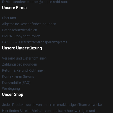
E-Mail senden
: contact@trippie-redd.store
Unsere Firma
Über uns
Allgemeine Geschäftsbedingungen
Datenschutzrichtlinien
DMCA - Copyright Policy
CA SB657: Lieferkettentransparenzgesetz
Unsere Unterstützung
Versand und Lieferrichtlinien
Zahlungsbedingungen
Return & Refund Richtlinien
Kontaktieren Sie uns
Kundenhilfe (FAQ)
Werdegang
Unser Shop
Jedes Produkt wurde von unserem erstklassigen Team entwickelt.
Hier finden Sie eine Vielzahl von qualitativ hochwertigen und