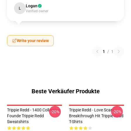
Logan
L
Verified owner
Write your review
1
/
1
Beste Verkäufer Produkte
Trippie Redd - 1400 Collective
Trippie Redd - Love Scars
-20%
-20%
Founde Trippie Redd
Breakthrough Hit Trippie Redd
Sweatshirts
T-Shirts