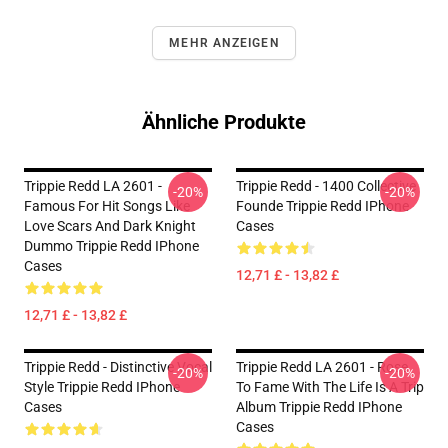
MEHR ANZEIGEN
Ähnliche Produkte
Trippie Redd LA 2601 -
Trippie Redd - 1400 Collective
-20%
-20%
Famous For Hit Songs Like
Founde Trippie Redd IPhone
Love Scars And Dark Knight
Cases
Dummo Trippie Redd IPhone
Cases
12,71 £ - 13,82 £
12,71 £ - 13,82 £
Trippie Redd - Distinctive Vocal
Trippie Redd LA 2601 - Rose
-20%
-20%
Style Trippie Redd IPhone
To Fame With The Life Is A Trip
Cases
Album Trippie Redd IPhone
Cases