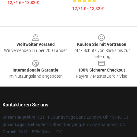
12,71 £ - 13,82 £
12,71 £ - 13,82 £
Footer
Weltweiter Versand
Kaufen Sie mit Vertrauen
Wir versenden in über 200 Länder
24/7 Schutz von Klicks bis zur
Lieferung
Internationale Garantie
100% Sicherer Checkout
Im Nutzungsland angeboten
PayPal / MasterCard / Visa
Kontaktieren Sie uns
Unser Hauptbüro
: 12111 Countryridge Lane London, Oh 43140, Us
Unser Lager
: Gebäude 10, Stadt Danyang, Provinz Shandong, CN
Geruch
: 9AM – 5PM (Mon – Fri)