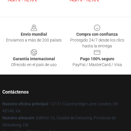
14,81 € - 16,10 €
14,81 € - 16,10 €
Footer
Envío mundial
Compra con confianza
Enviamos a más de 200 países
Protegido 24/7 desde los clics
hasta la entrega
Garantía internacional
Pago 100% seguro
Ofrecido en el país de uso
PayPal / MasterCard / Visa
Contáctenos
Nuestra oficina principal
: 12111 Countryridge Lane London, Oh
43140, Us
Nuestro almacén
: Edificio 10, Ciudad de Danyang, Provincia de
Shandong, CN