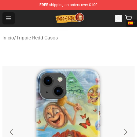
FREE
shipping on orders over $100
Trippie Redd Store - Official Trippie Redd Merchandise S
Open menu
Inicio
/
Trippie Redd Casos