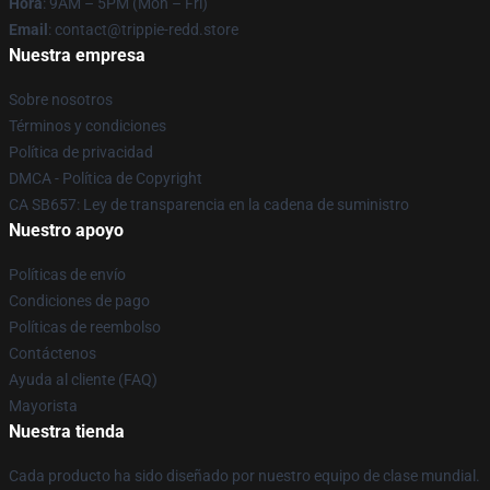
Hora
: 9AM – 5PM (Mon – Fri)
Email
: contact@trippie-redd.store
Nuestra empresa
Sobre nosotros
Términos y condiciones
Política de privacidad
DMCA - Política de Copyright
CA SB657: Ley de transparencia en la cadena de suministro
Nuestro apoyo
Políticas de envío
Condiciones de pago
Políticas de reembolso
Contáctenos
Ayuda al cliente (FAQ)
Mayorista
Nuestra tienda
Cada producto ha sido diseñado por nuestro equipo de clase mundial.