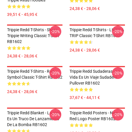
Trippie Redd Hoodies
24,38 € - 28,06 €
39,51 € - 45,95 €
Trippie Redd T-Shirts - Sharp
Trippie Redd T-Shirts - LIFE'S A
-20%
-20%
Trippie Writing Classic T-Shirt
TRIP Classic T-Shirt RB1602
RB1602
24,38 € - 28,06 €
24,38 € - 28,06 €
Trippie Redd T-Shirts - Red
Trippie Redd Sudaderas - La
-20%
-20%
Symbol Classic T-Shirt RB1602
Vida Es Un Viaje Sudadera
Pullover RB1602
24,38 € - 28,06 €
37,67 € - 44,11 €
Trippie Redd Blanket - La Vida
Trippie Redd Posters - New
-20%
-20%
Es Un Truco De Lanzamiento
Red Logo Poster RB1602
De La Bomba RB1602