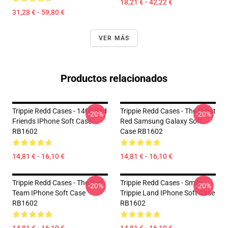
18,21 € - 42,22 €
31,28 € - 59,80 €
VER MÁS
Productos relacionados
Trippie Redd Cases - 1400 Red
Trippie Redd Cases - The Great
-20%
-20%
Friends IPhone Soft Case
Red Samsung Galaxy Soft
RB1602
Case RB1602
14,81 € - 16,10 €
14,81 € - 16,10 €
Trippie Redd Cases - The Red
Trippie Redd Cases - Smile
-20%
-20%
Team IPhone Soft Case
Trippie Land IPhone Soft Case
RB1602
RB1602