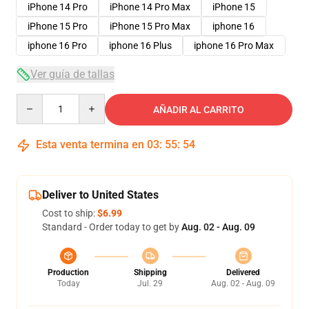
iPhone 14 Pro
iPhone 14 Pro Max
iPhone 15
iPhone 15 Pro
iPhone 15 Pro Max
iphone 16
iphone 16 Pro
iphone 16 Plus
iphone 16 Pro Max
Ver guía de tallas
Quantity
AÑADIR AL CARRITO
Esta venta termina en
03
:
55
:
54
Deliver to United States
Cost to ship:
$6.99
Standard - Order today to get by
Aug. 02 - Aug. 09
Production
Shipping
Delivered
Today
Jul. 29
Aug. 02 - Aug. 09