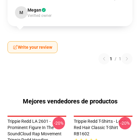
Megan
M
Verified owner
Write your review
1
/
1
Mejores vendedores de productos
Trippie Redd LA 2601 -
Trippie Redd T-Shirts - Long
-20%
-20%
Prominent Figure In The
Red Hair Classic T-Shirt
SoundCloud Rap Movement
RB1602