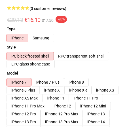
(3 customer reviews)
€20.13
€16.10
-20%
$17.50
Type
iPhone
Samsung
Style
PC black frosted shell
RPC transparent soft shell
LPC glass phone case
Model
iPhone 7
iPhone 7 Plus
iPhone 8
iPhone 8 Plus
iPhone X
iPhone XR
iPhone XS
iPhone XS Max
iPhone 11
iPhone 11 Pro
iPhone 11 Pro Max
iPhone 12
iPhone 12 Mini
iPhone 12 Pro
iPhone 12 Pro Max
iPhone 13
iPhone 13 Pro
iPhone 13 Pro Max
iPhone 14