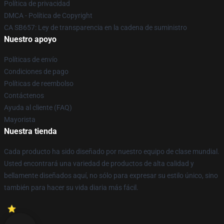
Política de privacidad
DMCA - Política de Copyright
CA SB657: Ley de transparencia en la cadena de suministro
Nuestro apoyo
Políticas de envío
Condiciones de pago
Políticas de reembolso
Contáctenos
Ayuda al cliente (FAQ)
Mayorista
Nuestra tienda
Cada producto ha sido diseñado por nuestro equipo de clase mundial.
Usted encontrará una variedad de productos de alta calidad y
bellamente diseñados aquí, no sólo para expresar su estilo único, sino
también para hacer su vida diaria más fácil.