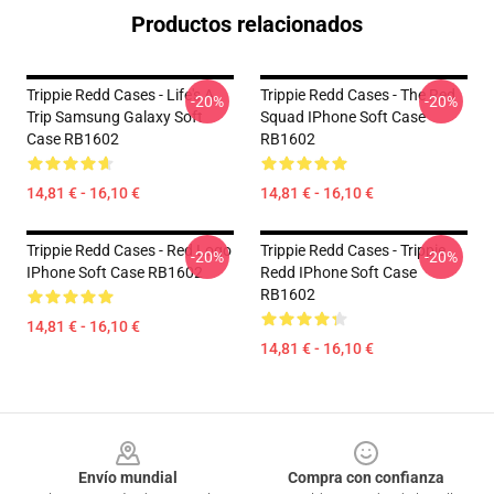
Productos relacionados
Trippie Redd Cases - Life's A
Trippie Redd Cases - The Red
-20%
-20%
Trip Samsung Galaxy Soft
Squad IPhone Soft Case
Case RB1602
RB1602
14,81 € - 16,10 €
14,81 € - 16,10 €
Trippie Redd Cases - Red Logo
Trippie Redd Cases - Trippie
-20%
-20%
IPhone Soft Case RB1602
Redd IPhone Soft Case
RB1602
14,81 € - 16,10 €
14,81 € - 16,10 €
Footer
Envío mundial
Compra con confianza