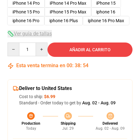
iPhone 14 Pro
iPhone 14 Pro Max
iPhone 15
iPhone 15 Pro
iPhone 15 Pro Max
iphone 16
iphone 16 Pro
iphone 16 Plus
iphone 16 Pro Max
Ver guía de tallas
Quantity
AÑADIR AL CARRITO
Esta venta termina en
00
:
38
:
53
Deliver to United States
Cost to ship:
$6.99
Standard - Order today to get by
Aug. 02 - Aug. 09
Production
Shipping
Delivered
Today
Jul. 29
Aug. 02 - Aug. 09