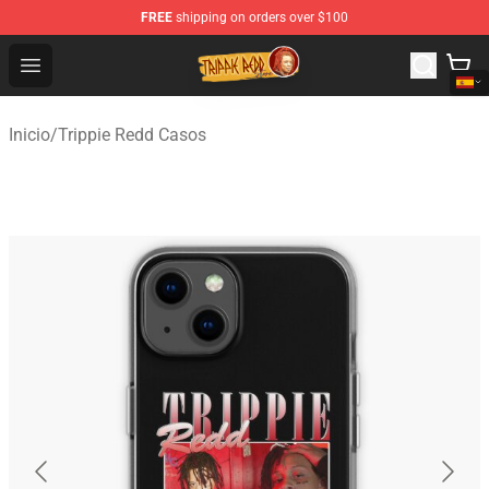
FREE
shipping on orders over $100
Trippie Redd Store - Official Trippie Redd Merchandise S
Open menu
Inicio
/
Trippie Redd Casos