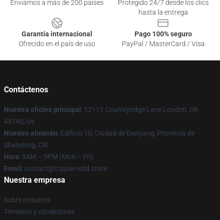
Enviamos a más de 200 países
Protegido 24/7 desde los clics
hasta la entrega
Garantía internacional
Pago 100% seguro
Ofrecido en el país de uso
PayPal / MasterCard / Visa
Contáctenos
Nuestra oficina principal
: 12111 Countryridge Lane London, Oh
43140, Us
Nuestro almacén
: Edificio 10, Ciudad de Danyang, Provincia de
Shandong, CN
Hora
: 9AM – 5PM (Mon – Fri)
Email
: contact@trippie-redd.store
Nuestra empresa
Sobre nosotros
Términos y condiciones