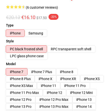
(6 customer reviews)
€20.13
€16.10
-20%
$17.50
Type
iPhone
Samsung
Style
PC black frosted shell
RPC transparent soft shell
LPC glass phone case
Model
iPhone 7
iPhone 7 Plus
iPhone 8
iPhone 8 Plus
iPhone X
iPhone XR
iPhone XS
iPhone XS Max
iPhone 11
iPhone 11 Pro
iPhone 11 Pro Max
iPhone 12
iPhone 12 Mini
iPhone 12 Pro
iPhone 12 Pro Max
iPhone 13
iPhone 13 Pro
iPhone 13 Pro Max
iPhone 14