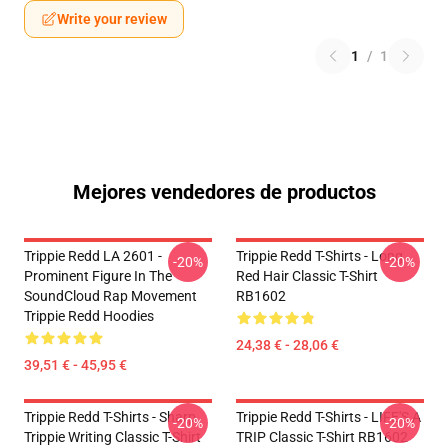
Write your review
1
/
1
Mejores vendedores de productos
Trippie Redd LA 2601 -
Trippie Redd T-Shirts - Long
-20%
-20%
Prominent Figure In The
Red Hair Classic T-Shirt
SoundCloud Rap Movement
RB1602
Trippie Redd Hoodies
24,38 € - 28,06 €
39,51 € - 45,95 €
Trippie Redd T-Shirts - Sharp
Trippie Redd T-Shirts - LIFE'S A
-20%
-20%
Trippie Writing Classic T-Shirt
TRIP Classic T-Shirt RB1602