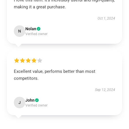
I love this item. It’s incredibly useful and high-quality,
making it a great purchase.
Oct 1, 2024
Nolan
N
Verified owner
Excellent value, performs better than most
competitors.
Sep 12, 2024
John
J
Verified owner