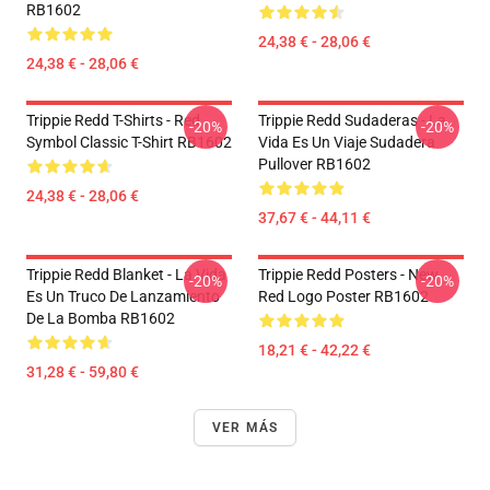
RB1602
24,38 € - 28,06 €
24,38 € - 28,06 €
Trippie Redd T-Shirts - Red
Trippie Redd Sudaderas - La
-20%
-20%
Symbol Classic T-Shirt RB1602
Vida Es Un Viaje Sudadera
Pullover RB1602
24,38 € - 28,06 €
37,67 € - 44,11 €
Trippie Redd Blanket - La Vida
Trippie Redd Posters - New
-20%
-20%
Es Un Truco De Lanzamiento
Red Logo Poster RB1602
De La Bomba RB1602
18,21 € - 42,22 €
31,28 € - 59,80 €
VER MÁS