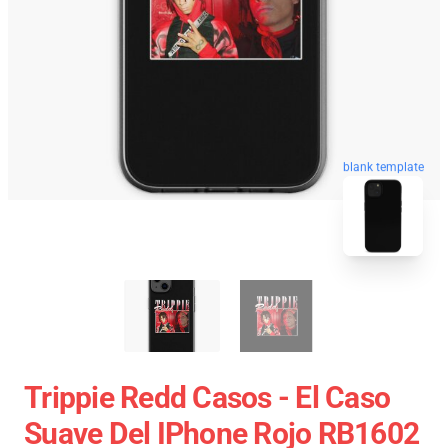
blank template
Trippie Redd Casos - El Caso
Suave Del IPhone Rojo RB1602