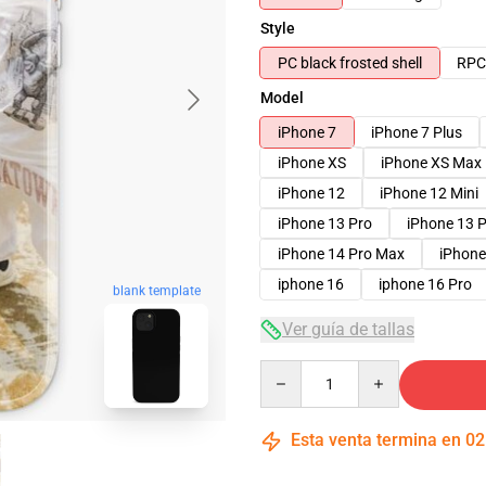
Style
PC black frosted shell
RPC 
Model
iPhone 7
iPhone 7 Plus
iPhone XS
iPhone XS Max
iPhone 12
iPhone 12 Mini
iPhone 13 Pro
iPhone 13 
iPhone 14 Pro Max
iPhone
iphone 16
iphone 16 Pro
blank template
Ver guía de tallas
Quantity
Esta venta termina en
02