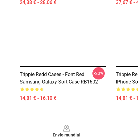
24,38 € - 28,06 €
37,67 € - 
-20%
Trippie Redd Cases - Font Red
Trippie R
Samsung Galaxy Soft Case RB1602
IPhone So
14,81 € - 16,10 €
14,81 € - 
Footer
Envío mundial