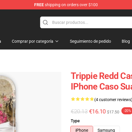
FREE
shipping on orders over $100
 Shop
a
Comprar por categoría
Seguimiento de pedido
Blog
Trippie Redd Ca
IPhone Caso Su
(4 customer reviews
€20.13
€16.10
-20%
$17.50
Type
iPhone
Samsung