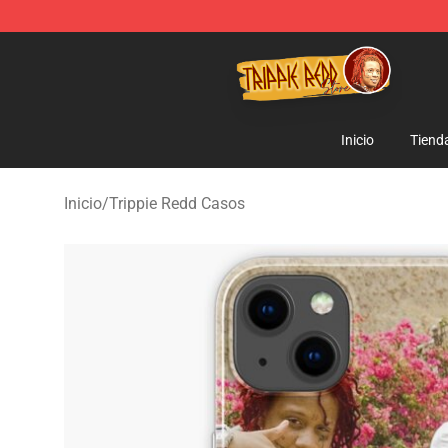
Trippie Redd Store - Official Trippie Redd Merchandise
Inicio
Tiend
Inicio
/
Trippie Redd Casos