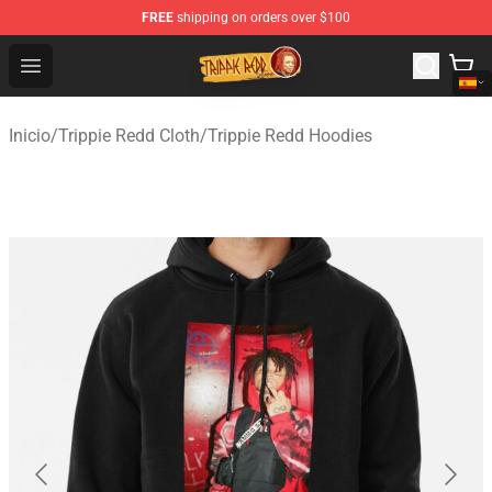
FREE
shipping on orders over $100
Trippie Redd Store - Official Trippie Redd Merchandise S
Open menu
Inicio
/
Trippie Redd Cloth
/
Trippie Redd Hoodies