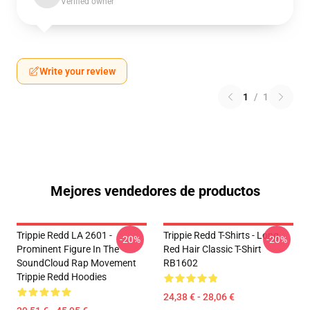
Verified owner
Write your review
1
/
1
Mejores vendedores de productos
Trippie Redd LA 2601 -
Trippie Redd T-Shirts - Long
-20%
-20%
Prominent Figure In The
Red Hair Classic T-Shirt
SoundCloud Rap Movement
RB1602
Trippie Redd Hoodies
24,38 € - 28,06 €