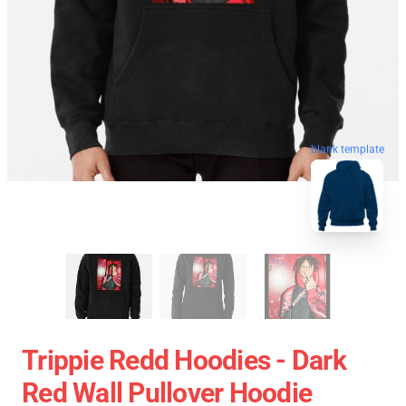
blank template
Trippie Redd Hoodies - Dark
Red Wall Pullover Hoodie