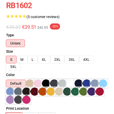
RB1602
(5 customer reviews)
€49.39
€39.51
-20%
$42.95
Type
Unisex
Size
S
M
L
XL
2XL
3XL
4XL
5XL
Color
Default
Print Location