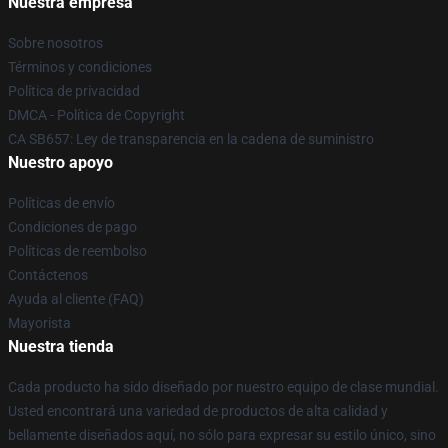
Nuestra empresa
Sobre nosotros
Términos y condiciones
Política de privacidad
DMCA - Política de Copyright
CA SB657: Ley de transparencia en la cadena de suministro
Nuestro apoyo
Políticas de envío
Condiciones de pago
Políticas de reembolso
Contáctenos
Ayuda al cliente (FAQ)
Mayorista
Nuestra tienda
Cada producto ha sido diseñado por nuestro equipo de clase mundial.
Usted encontrará una variedad de productos de alta calidad y
bellamente diseñados aquí, no sólo para expresar su estilo único, sino