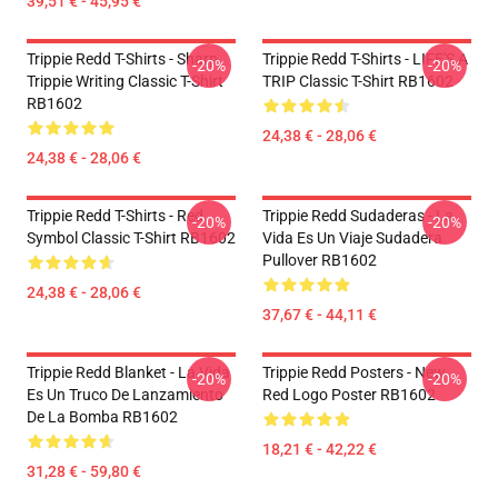
39,51 € - 45,95 €
Trippie Redd T-Shirts - Sharp
Trippie Redd T-Shirts - LIFE'S A
-20%
-20%
Trippie Writing Classic T-Shirt
TRIP Classic T-Shirt RB1602
RB1602
24,38 € - 28,06 €
24,38 € - 28,06 €
Trippie Redd T-Shirts - Red
Trippie Redd Sudaderas - La
-20%
-20%
Symbol Classic T-Shirt RB1602
Vida Es Un Viaje Sudadera
Pullover RB1602
24,38 € - 28,06 €
37,67 € - 44,11 €
Trippie Redd Blanket - La Vida
Trippie Redd Posters - New
-20%
-20%
Es Un Truco De Lanzamiento
Red Logo Poster RB1602
De La Bomba RB1602
18,21 € - 42,22 €
31,28 € - 59,80 €