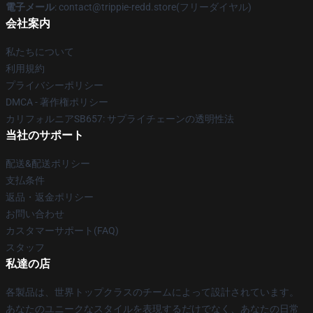
電子メール
: contact@trippie-redd.store(フリーダイヤル)
会社案内
私たちについて
利用規約
プライバシーポリシー
DMCA - 著作権ポリシー
カリフォルニアSB657: サプライチェーンの透明性法
当社のサポート
配送&配送ポリシー
支払条件
返品・返金ポリシー
お問い合わせ
カスタマーサポート(FAQ)
スタッフ
私達の店
各製品は、世界トップクラスのチームによって設計されています。
あなたのユニークなスタイルを表現するだけでなく、あなたの日常