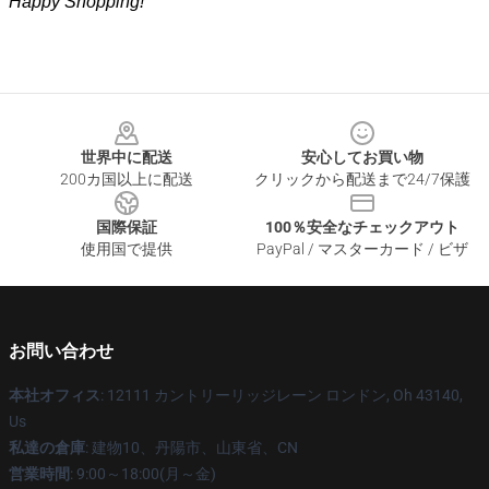
Happy Shopping!
Footer
世界中に配送
安心してお買い物
200カ国以上に配送
クリックから配送まで24/7保護
国際保証
100％安全なチェックアウト
使用国で提供
PayPal / マスターカード / ビザ
お問い合わせ
本社オフィス
: 12111 カントリーリッジレーン ロンドン, Oh 43140,
Us
私達の倉庫
: 建物10、丹陽市、山東省、CN
営業時間
: 9:00～18:00(月～金)