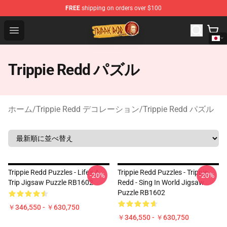
FREE
shipping on orders over $100
Trippie Redd Store - Official Trippie Redd Merchandise S
Open menu
Trippie Redd パズル
ホーム
/
Trippie Redd デコレーション
/
Trippie Redd パズル
Trippie Redd Puzzles - Life's A
Trippie Redd Puzzles - Trippie
-20%
-20%
Trip Jigsaw Puzzle RB1602
Redd - Sing In World Jigsaw
Puzzle RB1602
￥346,550 - ￥630,750
￥346,550 - ￥630,750