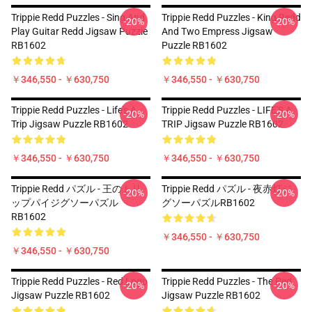
Trippie Redd Puzzles - Sing And
Trippie Redd Puzzles - King Redd
-20%
-20%
Play Guitar Redd Jigsaw Puzzle
And Two Empress Jigsaw
RB1602
Puzzle RB1602
￥346,550 - ￥630,750
￥346,550 - ￥630,750
Trippie Redd Puzzles - Life's A
Trippie Redd Puzzles - LIFE'S A
-20%
-20%
Trip Jigsaw Puzzle RB1602
TRIP Jigsaw Puzzle RB1602
￥346,550 - ￥630,750
￥346,550 - ￥630,750
Trippie Redd パズル - 王のトリ
Trippie Redd パズル - 夜赤灯ジ
-20%
-20%
ップパイジグソーパズル
グソーパズルRB1602
RB1602
￥346,550 - ￥630,750
￥346,550 - ￥630,750
Trippie Redd Puzzles - Red Logo
Trippie Redd Puzzles - The Red
-20%
-20%
Jigsaw Puzzle RB1602
Jigsaw Puzzle RB1602