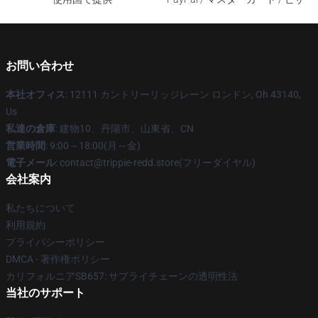
お問い合わせ
本社オフィス
: 12111 カントリーリッジレーン ロンドン, Oh 43140,
Us
私達の倉庫
: 建物10、丹陽市、山東省、CN
営業時間
: 9:00～18:00(月～金)
電子メール
: contact@trippie-redd.store(フリーダイヤル)
会社案内
私たちについて
利用規約
プライバシーポリシー
DMCA - 著作権ポリシー
カリフォルニアSB657: サプライチェーンの透明性法
当社のサポート