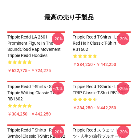
最高の売り手製品
Trippie Redd LA 2601 -
Trippie Redd T-Shirts - Long
-20%
-20%
Prominent Figure In The
Red Hair Classic T-Shirt
SoundCloud Rap Movement
RB1602
Trippie Redd Hoodies
￥384,250 - ￥442,250
￥622,775 - ￥724,275
Trippie Redd T-Shirts - Sharp
Trippie Redd T-Shirts - LIFE'S A
-20%
-20%
Trippie Writing Classic T-Shirt
TRIP Classic T-Shirt RB1602
RB1602
￥384,250 - ￥442,250
￥384,250 - ￥442,250
Trippie Redd T-Shirts - Red
Trippie Redd スウェットシャ
-20%
-20%
Symbol Classic T-Shirt RB1602
ツ - 人生の旅行プルオーバー