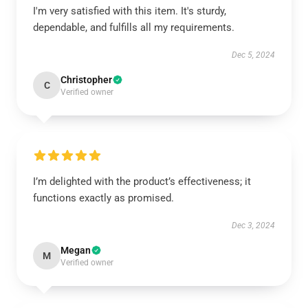
I'm very satisfied with this item. It's sturdy,
dependable, and fulfills all my requirements.
Dec 5, 2024
Christopher
C
Verified owner
I’m delighted with the product’s effectiveness; it
functions exactly as promised.
Dec 3, 2024
Megan
M
Verified owner