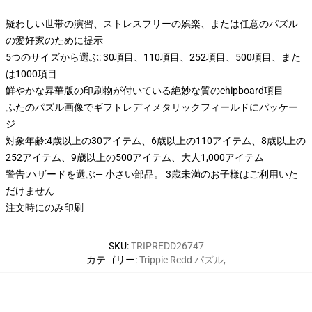
疑わしい世帯の演習、ストレスフリーの娯楽、または任意のパズル
の愛好家のために提示
5つのサイズから選ぶ: 30項目、110項目、252項目、500項目、また
は1000項目
鮮やかな昇華版の印刷物が付いている絶妙な質のchipboard項目
ふたのパズル画像でギフトレディメタリックフィールドにパッケー
ジ
対象年齢:4歳以上の30アイテム、6歳以上の110アイテム、8歳以上の
252アイテム、9歳以上の500アイテム、大人1,000アイテム
警告:ハザードを選ぶ— 小さい部品。 3歳未満のお子様はご利用いた
だけません
注文時にのみ印刷
SKU
:
TRIPREDD26747
カテゴリー
:
Trippie Redd パズル
,