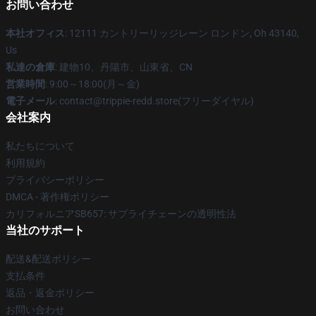
お問い合わせ
本社オフィス
: 12111 カントリーリッジレーン ロンドン, Oh 43140,
Us
私達の倉庫
: 建物10、丹陽市、山東省、CN
営業時間
: 9:00～18:00(月～金)
電子メール
: contact@trippie-redd.store(フリーダイヤル)
会社案内
私たちについて
利用規約
プライバシーポリシー
DMCA - 著作権ポリシー
カリフォルニアSB657: サプライチェーンの透明性法
当社のサポート
配送&配送ポリシー
支払条件
返品・返金ポリシー
お問い合わせ