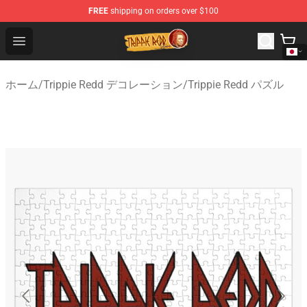
FREE
shipping on orders over $100
Trippie Redd Store - Official Trippie Redd Merchandise S
Open menu
ホーム
/
Trippie Redd デコレーション
/
Trippie Redd パズル