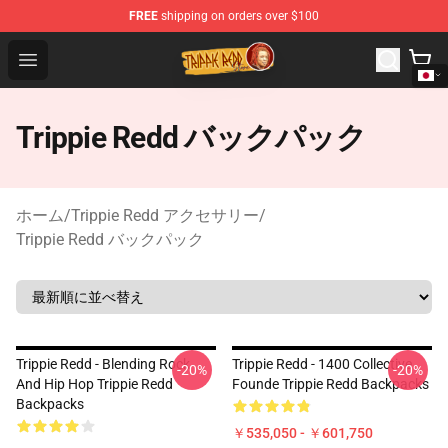
FREE
shipping on orders over $100
Trippie Redd Store - Official Trippie Redd Merchandise S
Open menu
Trippie Redd バックパック
ホーム
/
Trippie Redd アクセサリー
/
Trippie Redd バックパック
Trippie Redd - Blending Rock
Trippie Redd - 1400 Collective
-20%
-20%
And Hip Hop Trippie Redd
Founde Trippie Redd Backpacks
Backpacks
￥535,050 - ￥601,750