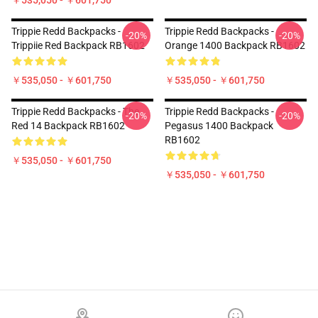
￥535,050 - ￥601,750
Trippie Redd Backpacks -
Trippie Redd Backpacks -
-20%
-20%
Trippiie Red Backpack RB1602
Orange 1400 Backpack RB1602
￥535,050 - ￥601,750
￥535,050 - ￥601,750
Trippie Redd Backpacks - The
Trippie Redd Backpacks -
-20%
-20%
Red 14 Backpack RB1602
Pegasus 1400 Backpack
RB1602
￥535,050 - ￥601,750
￥535,050 - ￥601,750
Footer