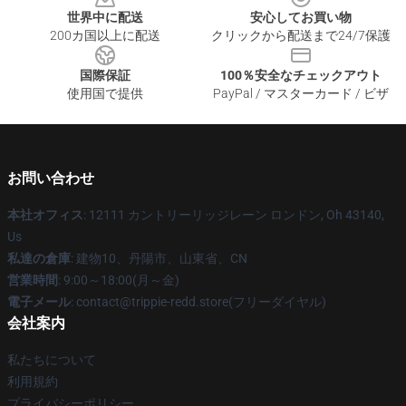
世界中に配送
安心してお買い物
200カ国以上に配送
クリックから配送まで24/7保護
国際保証
100％安全なチェックアウト
使用国で提供
PayPal / マスターカード / ビザ
お問い合わせ
本社オフィス
: 12111 カントリーリッジレーン ロンドン, Oh 43140,
Us
私達の倉庫
: 建物10、丹陽市、山東省、CN
営業時間
: 9:00～18:00(月～金)
電子メール
: contact@trippie-redd.store(フリーダイヤル)
会社案内
私たちについて
利用規約
プライバシーポリシー