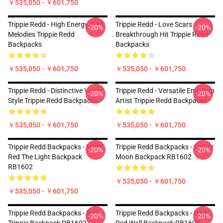
￥535,050 - ￥601,750
Trippie Redd - High Energy Trap
Trippie Redd - Love Scars
-20%
-20%
Melodies Trippie Redd
Breakthrough Hit Trippie Redd
Backpacks
Backpacks
￥535,050 - ￥601,750
￥535,050 - ￥601,750
Trippie Redd - Distinctive Vocal
Trippie Redd - Versatile Emo Rap
-20%
-20%
Style Trippie Redd Backpacks
Artist Trippie Redd Backpacks
￥535,050 - ￥601,750
￥535,050 - ￥601,750
Trippie Redd Backpacks - Night
Trippie Redd Backpacks - Smiley
-20%
-20%
Red The Light Backpack
Moon Backpack RB1602
RB1602
￥535,050 - ￥601,750
￥535,050 - ￥601,750
Trippie Redd Backpacks - Red
Trippie Redd Backpacks - Dark
-20%
-20%