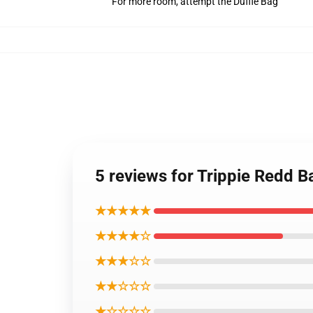
For more room, attempt the Duffle Bag
5 reviews for Trippie Redd 
★★★★★
★★★★☆
★★★☆☆
★★☆☆☆
★☆☆☆☆