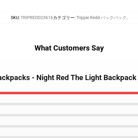
SKU
:
TRIPREDD23616
カテゴリー
:
Trippie Redd バックパック
,
What Customers Say
Backpacks - Night Red The Light Backpac