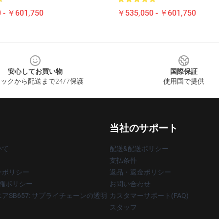
 - ￥601,750
￥535,050 - ￥601,750
安心してお買い物
国際保証
ックから配送まで24/7保護
使用国で提供
当社のサポート
いて
配送&配送ポリシー
支払条件
ーポリシー
返品・返金ポリシー
著作権ポリシー
お問い合わせ
アSB657: サプライチェーンの透明
カスタマーサポート(FAQ)
スタッフ