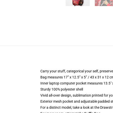
Carry your stuff, categorical your self, preserve
Bag measures 17” x 12.5” x 5” / 43 x 31 x 12 c
Inner laptop computer pocket measures 13.5" x
Sturdy 100% polyester shell
Vivid all-over design, sublimation printed for y
Exterior mesh pocket and adjustable padded s
For a distinct model, take a look at the Drawst