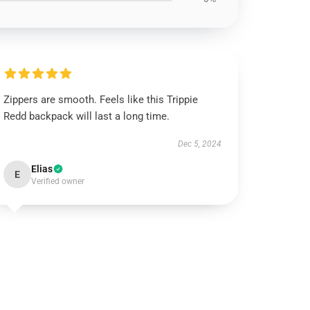
Zippers are smooth. Feels like this Trippie
Redd backpack will last a long time.
Dec 5, 2024
Elias
E
Verified owner