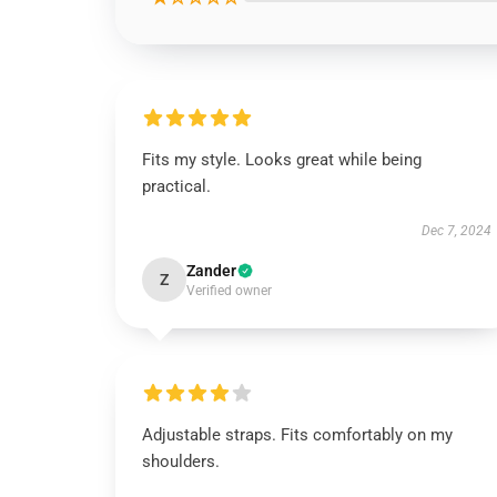
Fits my style. Looks great while being
practical.
Dec 7, 2024
Zander
Z
Verified owner
Adjustable straps. Fits comfortably on my
shoulders.