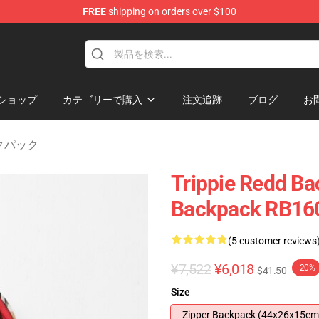
FREE
shipping on orders over $100
 Shop
ショップ
カテゴリーで購入
注文追跡
ブログ
お
バックパック
Trippie Redd Ba
Backpack RB16
(5 customer reviews
¥7,522
¥6,018
-20%
$41.50
Size
Zipper Backpack (44x26x15cm