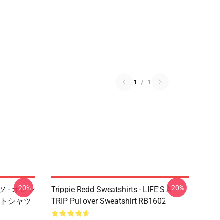
1
/
1
-20%
-20%
ツ - オレン
Trippie Redd Sweatshirts - LIFE'S A
トシャツ
TRIP Pullover Sweatshirt RB1602