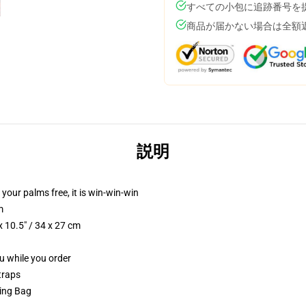
すべての小包に追跡番号を
商品が届かない場合は全額
説明
 your palms free, it is win-win-win
m
 10.5" / 34 x 27 cm
ou while you order
traps
ring Bag