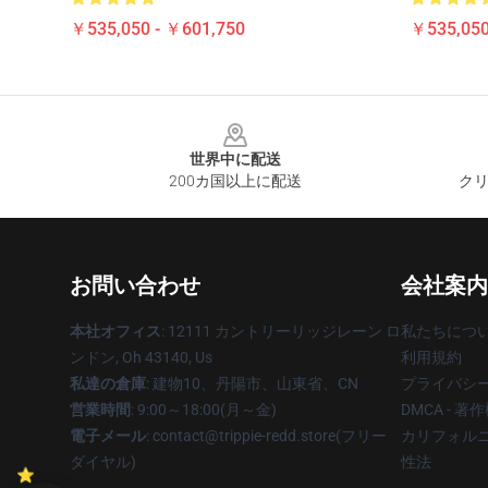
￥535,050 - ￥601,750
￥535,050
Footer
世界中に配送
200カ国以上に配送
クリ
お問い合わせ
会社案内
本社オフィス
: 12111 カントリーリッジレーン ロ
私たちにつ
ンドン, Oh 43140, Us
利用規約
私達の倉庫
: 建物10、丹陽市、山東省、CN
プライバシ
営業時間
: 9:00～18:00(月～金)
DMCA - 
電子メール
: contact@trippie-redd.store(フリー
カリフォルニ
ダイヤル)
性法