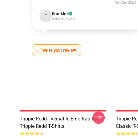
Nov 28, 2024
Franklin
F
Verified owner
Write your review
-20%
Trippie Redd - Versatile Emo Rap Artist
Trippie Re
Trippie Redd T-Shirts
Classic T