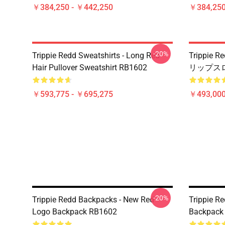
￥384,250 - ￥442,250
￥384,250
-20%
Trippie Redd Sweatshirts - Long Red
Trippi
Hair Pullover Sweatshirt RB1602
リップスロ
￥593,775 - ￥695,275
￥493,000
-20%
Trippie Redd Backpacks - New Red
Trippie R
Logo Backpack RB1602
Backpack