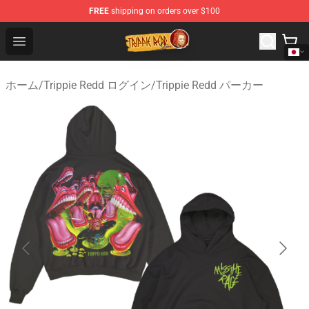
FREE
shipping on orders over $100
Trippie Redd Store - Official Trippie Redd Merchandise S
Open menu
ホーム
/
Trippie Redd ログイン
/
Trippie Redd パーカー