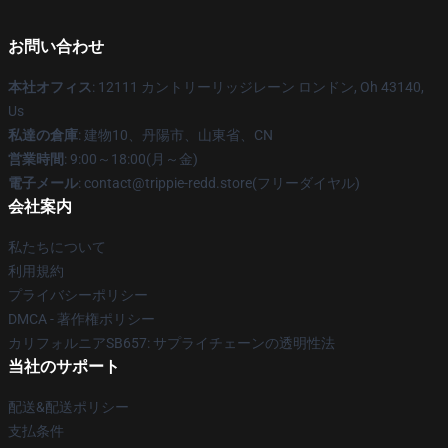
お問い合わせ
本社オフィス
: 12111 カントリーリッジレーン ロンドン, Oh 43140,
Us
私達の倉庫
: 建物10、丹陽市、山東省、CN
営業時間
: 9:00～18:00(月～金)
電子メール
: contact@trippie-redd.store(フリーダイヤル)
会社案内
私たちについて
利用規約
プライバシーポリシー
DMCA - 著作権ポリシー
カリフォルニアSB657: サプライチェーンの透明性法
当社のサポート
配送&配送ポリシー
支払条件