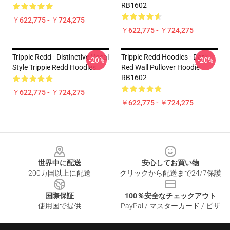
RB1602
￥622,775 - ￥724,275
￥622,775 - ￥724,275
Trippie Redd - Distinctive Vocal
Trippie Redd Hoodies - Dark
-20%
-20%
Style Trippie Redd Hoodies
Red Wall Pullover Hoodie
RB1602
￥622,775 - ￥724,275
￥622,775 - ￥724,275
Footer
世界中に配送
安心してお買い物
200カ国以上に配送
クリックから配送まで24/7保護
国際保証
100％安全なチェックアウト
使用国で提供
PayPal / マスターカード / ビザ