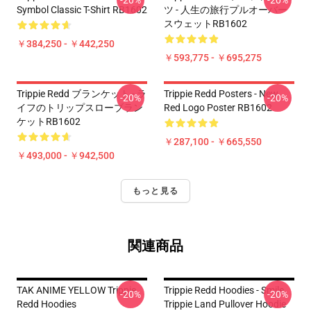
-20%
-20%
Symbol Classic T-Shirt RB1602
ツ - 人生の旅行プルオーバー
スウェットRB1602
￥384,250 - ￥442,250
￥593,775 - ￥695,275
Trippie Redd ブランケット - ラ
Trippie Redd Posters - New
-20%
-20%
イフのトリップスローブラン
Red Logo Poster RB1602
ケットRB1602
￥287,100 - ￥665,550
￥493,000 - ￥942,500
もっと見る
関連商品
TAK ANIME YELLOW Trippie
Trippie Redd Hoodies - Smile
-20%
-20%
Redd Hoodies
Trippie Land Pullover Hoodie