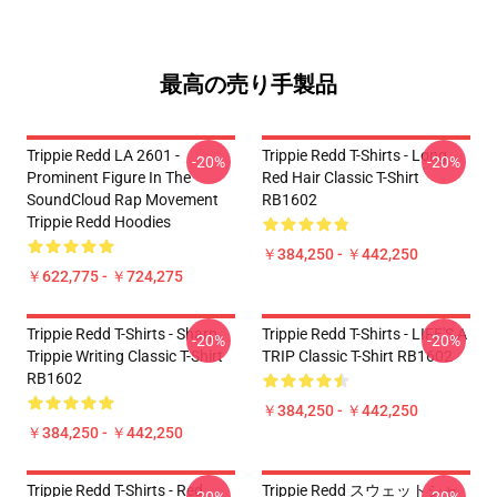
最高の売り手製品
Trippie Redd LA 2601 -
Trippie Redd T-Shirts - Long
-20%
-20%
Prominent Figure In The
Red Hair Classic T-Shirt
SoundCloud Rap Movement
RB1602
Trippie Redd Hoodies
￥384,250 - ￥442,250
￥622,775 - ￥724,275
Trippie Redd T-Shirts - Sharp
Trippie Redd T-Shirts - LIFE'S A
-20%
-20%
Trippie Writing Classic T-Shirt
TRIP Classic T-Shirt RB1602
RB1602
￥384,250 - ￥442,250
￥384,250 - ￥442,250
Trippie Redd T-Shirts - Red
Trippie Redd スウェットシャ