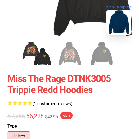
blank template
Miss The Rage DTNK3005
Trippie Redd Hoodies
(1 customer reviews)
¥7,785
¥6,228
-20%
$42.95
Type
Unisex