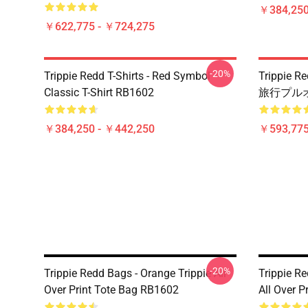
￥384,250
￥622,775 - ￥724,275
-20%
Trippie Redd T-Shirts - Red Symbol
Trippi
Classic T-Shirt RB1602
旅行プルオ
￥384,250 - ￥442,250
￥593,775
-20%
Trippie Redd Bags - Orange Trippie All
Trippie R
Over Print Tote Bag RB1602
All Over 