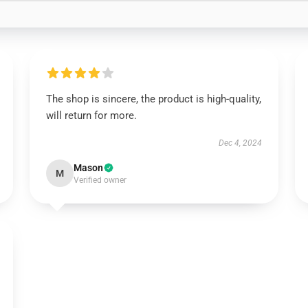
The shop is sincere, the product is high-quality,
will return for more.
Dec 4, 2024
Mason
M
Verified owner