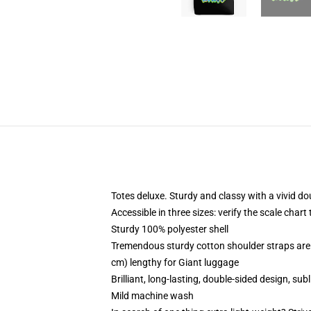
Totes deluxe. Sturdy and classy with a vivid do
Accessible in three sizes: verify the scale chart 
Sturdy 100% polyester shell
Tremendous sturdy cotton shoulder straps are 
cm) lengthy for Giant luggage
Brilliant, long-lasting, double-sided design, sub
Mild machine wash