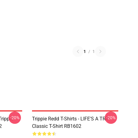
1
/
1
-20%
-20%
Trippie
Trippie Redd T-Shirts - LIFE'S A TRIP
2
Classic T-Shirt RB1602