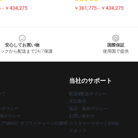
 - ￥434,275
￥361,775 - ￥434,275
安心してお買い物
国際保証
ックから配送まで24/7保護
使用国で提供
当社のサポート
いて
配送&配送ポリシー
支払条件
ーポリシー
返品・返金ポリシー
著作権ポリシー
お問い合わせ
アSB657: サプライチェーンの透明
カスタマーサポート(FAQ)
スタッフ