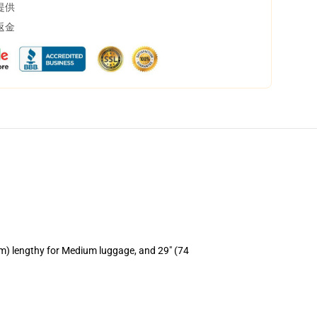
提供
返金
cm) lengthy for Medium luggage, and 29" (74