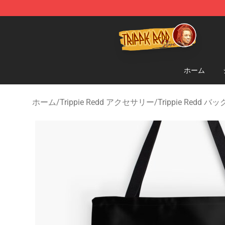
Trippie Redd Store - Official Trippie Redd Merchandise
ホーム
ホーム
/
Trippie Redd アクセサリー
/
Trippie Redd バッ