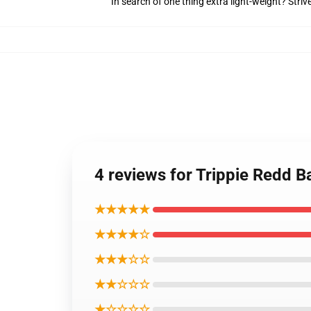
In search of one thing extra light-weight? Stri
4 reviews for Trippie Redd Ba
★★★★★
★★★★☆
★★★☆☆
★★☆☆☆
★☆☆☆☆