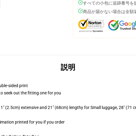
すべての小包に追跡番号を
商品が届かない場合は全額
説明
uble-sided print
to seek out the fitting one for you
1" (2.5cm) extensive and 21" (68cm) lengthy for Small luggage, 28" (71 
limation printed for you if you order