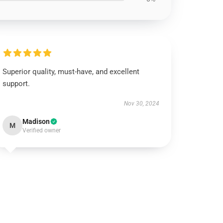
Superior quality, must-have, and excellent
support.
Nov 30, 2024
Madison
M
Verified owner