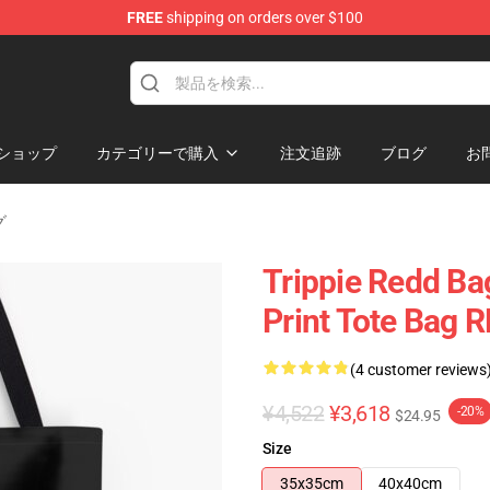
FREE
shipping on orders over $100
 Shop
ショップ
カテゴリーで購入
注文追跡
ブログ
お
グ
Trippie Redd Bags
Print Tote Bag 
(4 customer reviews
¥4,522
¥3,618
-20%
$24.95
Size
35x35cm
40x40cm