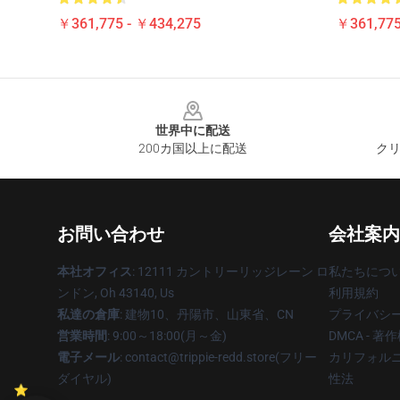
￥361,775 - ￥434,275
￥361,775
Footer
世界中に配送
200カ国以上に配送
クリ
お問い合わせ
会社案内
本社オフィス
: 12111 カントリーリッジレーン ロ
私たちにつ
ンドン, Oh 43140, Us
利用規約
私達の倉庫
: 建物10、丹陽市、山東省、CN
プライバシ
営業時間
: 9:00～18:00(月～金)
DMCA - 
電子メール
: contact@trippie-redd.store(フリー
カリフォルニ
ダイヤル)
性法