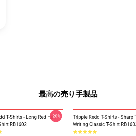
最高の売り手製品
-20%
dd T-Shirts - Long Red Hair
Trippie Redd T-Shirts - Sharp 
-Shirt RB1602
Writing Classic T-Shirt RB160