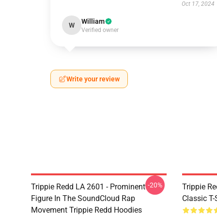
Oct 17, 2024
William
W
Verified owner
Write your review
-20%
Trippie Redd LA 2601 - Prominent
Trippie Re
Figure In The SoundCloud Rap
Classic T
Movement Trippie Redd Hoodies