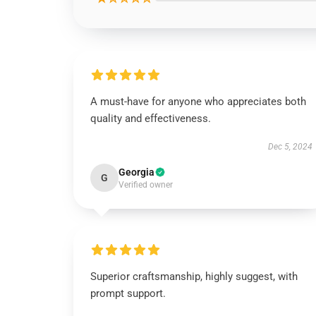
A must-have for anyone who appreciates both
quality and effectiveness.
Dec 5, 2024
Georgia
G
Verified owner
Superior craftsmanship, highly suggest, with
prompt support.