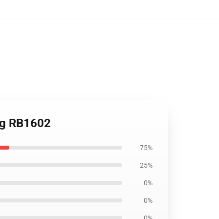
Bag RB1602
75%
25%
0%
0%
0%