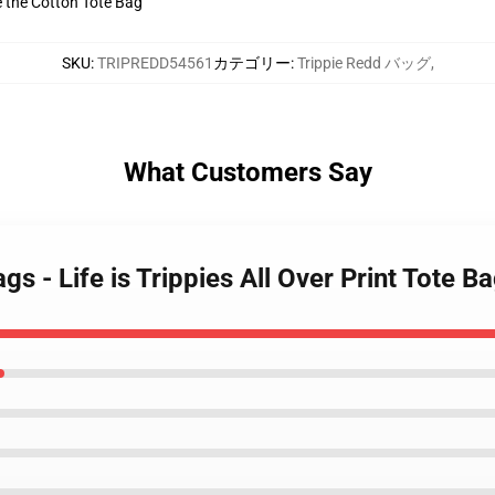
ve the Cotton Tote Bag
SKU
:
TRIPREDD54561
カテゴリー
:
Trippie Redd バッグ
,
What Customers Say
gs - Life is Trippies All Over Print Tote 