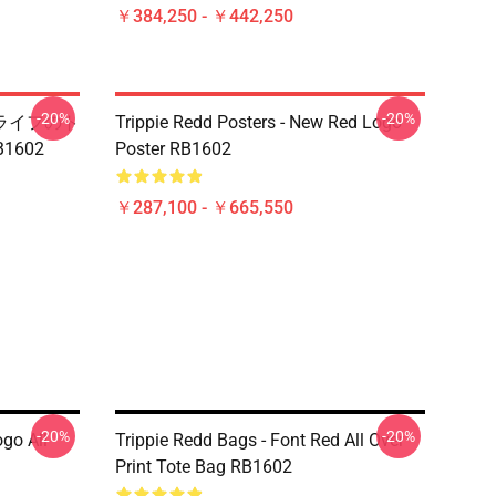
￥384,250 - ￥442,250
-20%
-20%
- ライフのト
Trippie Redd Posters - New Red Logo
602
Poster RB1602
￥287,100 - ￥665,550
-20%
-20%
go All
Trippie Redd Bags - Font Red All Over
Print Tote Bag RB1602