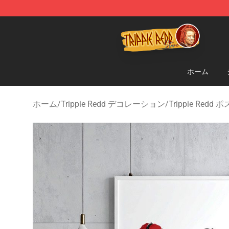
Trippie Redd Store - Official Trippie Redd Merchandise
ホーム
ホーム
/
Trippie Redd デコレーション
/
Trippie Redd