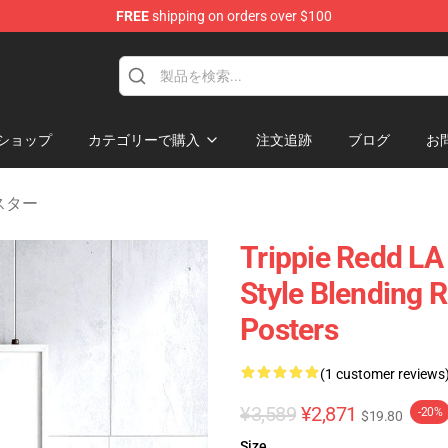
FREE
shipping on orders over $100
 Shop
ショップ
カテゴリーで購入
注文追跡
ブログ
お
 ポスター
Trippie Redd LA
Style Blending 
Posters
(1 customer reviews
¥3,589
¥2,871
-20%
$19.80
Size