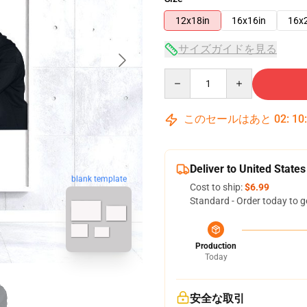
12x18in
16x16in
16x
サイズガイドを見る
Quantity
このセールはあと
02
:
10
Deliver to United States
blank template
Cost to ship:
$6.99
Standard - Order today to g
Production
Today
安全な取引