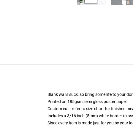
Blank walls suck, so bring some life to your do
Printed on 185gsm semi gloss poster paper
Custom cut - refer to size chart for finished 
Includes a 3/16 inch (5mm) white border to ass
Since every item is made just for you by your loc