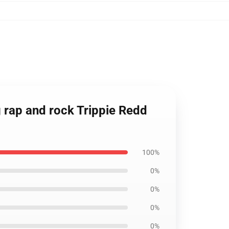
g rap and rock Trippie Redd
100%
0%
0%
0%
0%