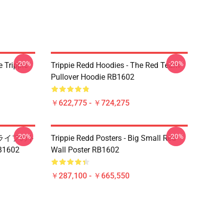
-20%
-20%
 Trippie
Trippie Redd Hoodies - The Red Team
Pullover Hoodie RB1602
￥622,775 - ￥724,275
-20%
-20%
- ライフのト
Trippie Redd Posters - Big Small Red
602
Wall Poster RB1602
￥287,100 - ￥665,550