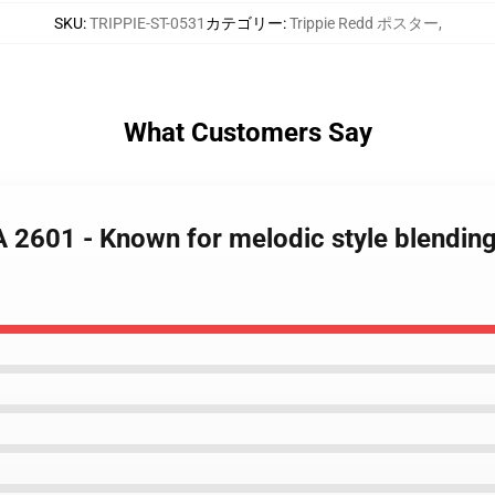
SKU
:
TRIPPIE-ST-0531
カテゴリー
:
Trippie Redd ポスター
,
What Customers Say
A 2601 - Known for melodic style blendin