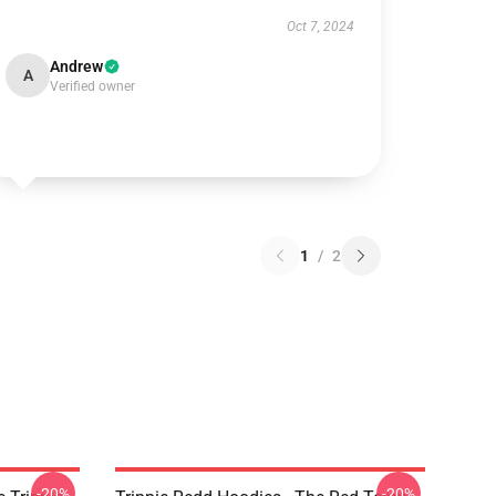
Oct 7, 2024
Andrew
A
Verified owner
1
/
2
-20%
-20%