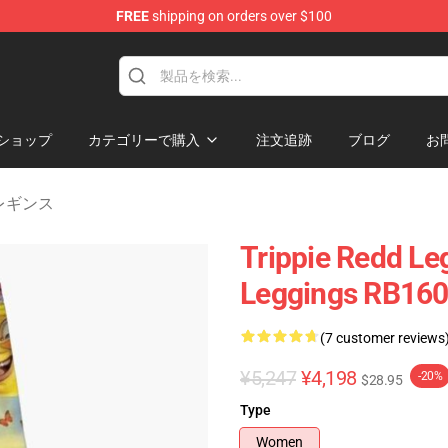
FREE
shipping on orders over $100
 Shop
ショップ
カテゴリーで購入
注文追跡
ブログ
お
d レギンス
Trippie Redd Leg
Leggings RB16
(7 customer reviews
¥5,247
¥4,198
-20%
$28.95
Type
Women