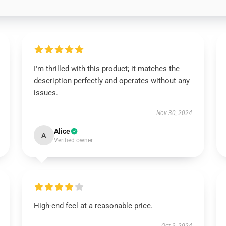
I'm thrilled with this product; it matches the
description perfectly and operates without any
issues.
Nov 30, 2024
Alice
A
Verified owner
High-end feel at a reasonable price.