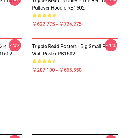
 Trippie
Trippie Redd Hoodies - The Red Team
Pullover Hoodie RB1602
￥622,775 - ￥724,275
-20%
-20%
- ライフのト
Trippie Redd Posters - Big Small Red
602
Wall Poster RB1602
￥287,100 - ￥665,550