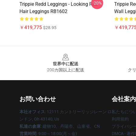
-20%
Trippie Redd Leggings - Looking Red
Trippie R
Hair Leggings RB1602
Wall Legg
￥419,775
￥419,77
$28.95
Footer
世界中に配送
200カ国以上に配送
クリ
お問い合わせ
会社案内
本社オフィス
: 12111 カントリーリッジレーン ロ
私たちにつ
ンドン, Oh 43140, Us
利用規約
私達の倉庫
: 建物10、丹陽市、山東省、CN
プライバシ
営業時間
: 9:00～18:00(月～金)
DMCA - 