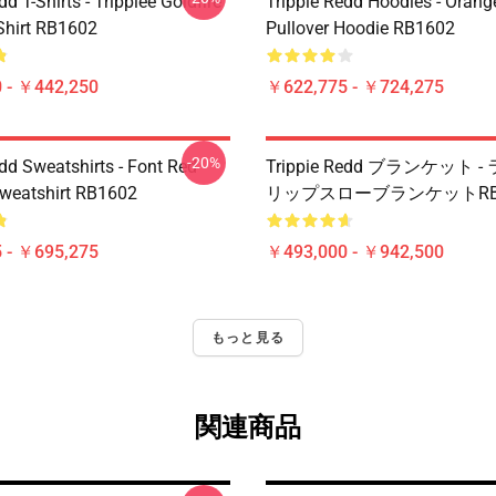
dd T-Shirts - Trippiee Goldfire
Trippie Redd Hoodies - Orange
-Shirt RB1602
Pullover Hoodie RB1602
 - ￥442,250
￥622,775 - ￥724,275
-20%
dd Sweatshirts - Font Red
Trippie Redd ブランケット 
Sweatshirt RB1602
リップスローブランケットRB1
 - ￥695,275
￥493,000 - ￥942,500
もっと見る
関連商品