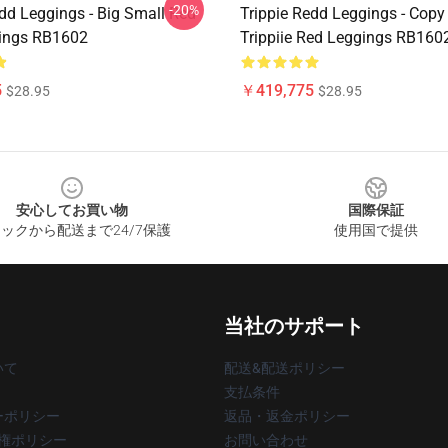
-20%
edd Leggings - Big Small Red
Trippie Redd Leggings - Copy
ings RB1602
Trippiie Red Leggings RB160
5
￥419,775
$28.95
$28.95
安心してお買い物
国際保証
ックから配送まで24/7保護
使用国で提供
当社のサポート
いて
配送&配送ポリシー
支払条件
ーポリシー
返品・返金ポリシー
著作権ポリシー
お問い合わせ