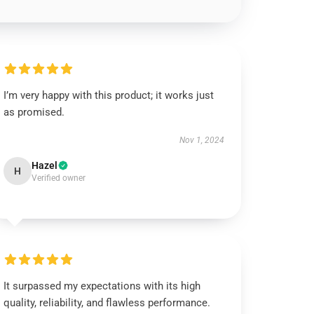
I’m very happy with this product; it works just
as promised.
Nov 1, 2024
Hazel
H
Verified owner
It surpassed my expectations with its high
quality, reliability, and flawless performance.