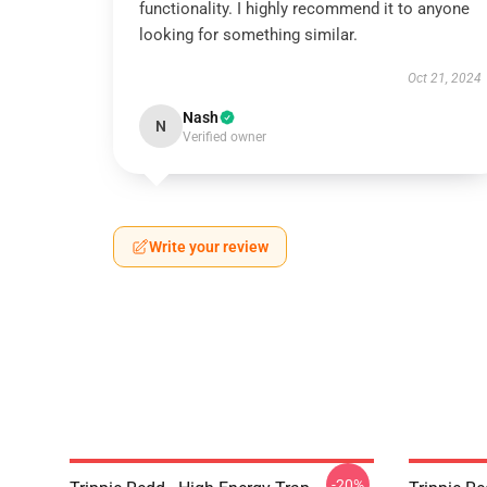
functionality. I highly recommend it to anyone
looking for something similar.
Oct 21, 2024
Nash
N
Verified owner
Write your review
-20%