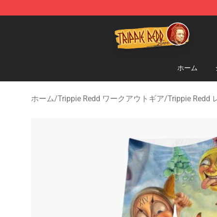
Trippie Redd Store - Official Trippie Redd Merchandise
ホーム
ホーム
/
Trippie Redd ワークアウトギア
/
Trippie Red