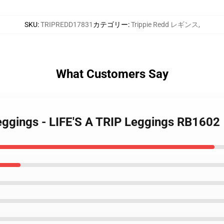
SKU
:
TRIPREDD17831
カテゴリー
:
Trippie Redd レギンス
,
What Customers Say
Leggings - LIFE'S A TRIP Leggings RB1602