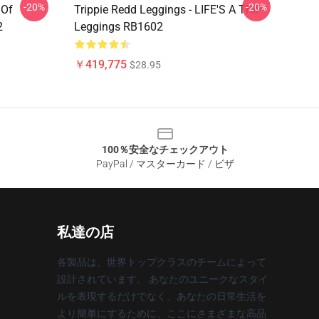
-20%
-20%
 Of
Trippie Redd Leggings - LIFE'S A TRIP
2
Leggings RB1602
￥419,775
$28.95
100％安全なチェックアウト
PayPal / マスターカード / ビザ
私達の店
各製品は、世界トップクラスのチームによって
設計されています。 あなたのユニークなスタイ
ルを表現するだけでなく、あなたの日常生活を
より簡単にするために、ここにさまざまな高品