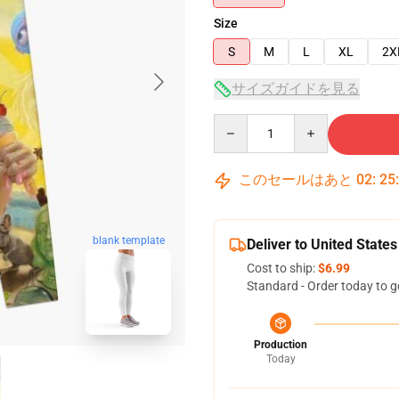
Size
S
M
L
XL
2X
サイズガイドを見る
Quantity
このセールはあと
02
:
25
blank template
Deliver to United States
Cost to ship:
$6.99
Standard - Order today to g
Production
Today