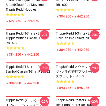
Prominent Figure In The
Red Hair Classic T-Shirt
SoundCloud Rap Movement
RB1602
Trippie Redd Hoodies
￥384,250 - ￥442,250
￥622,775 - ￥724,275
Trippie Redd T-Shirts - Sharp
Trippie Redd T-Shirts - LIFE'S A
-20%
-20%
Trippie Writing Classic T-Shirt
TRIP Classic T-Shirt RB1602
RB1602
￥384,250 - ￥442,250
￥384,250 - ￥442,250
Trippie Redd T-Shirts - Red
Trippie Redd スウェットシャ
-20%
-20%
Symbol Classic T-Shirt RB1602
ツ - 人生の旅行プルオーバー
スウェットRB1602
￥384,250 - ￥442,250
￥593,775 - ￥695,275
Trippie Redd ブランケット - ラ
Trippie Redd Posters - New
-20%
-20%
イフのトリップスローブラン
Red Logo Poster RB1602