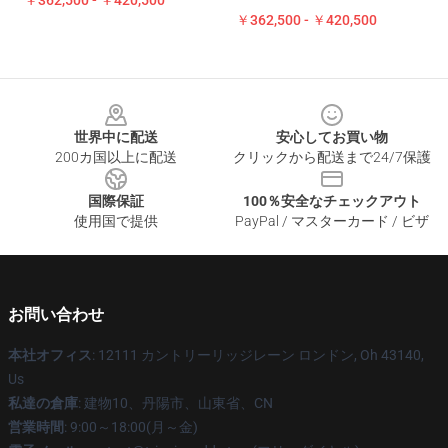
￥362,500 - ￥420,500
￥362,500 - ￥420,500
Footer
世界中に配送
安心してお買い物
200カ国以上に配送
クリックから配送まで24/7保護
国際保証
100％安全なチェックアウト
使用国で提供
PayPal / マスターカード / ビザ
お問い合わせ
本社オフィス
: 12111 カントリーリッジレーン ロンドン, Oh 43140,
Us
私達の倉庫
: 建物10、丹陽市、山東省、CN
営業時間
: 9:00～18:00(月～金)