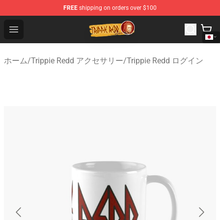
FREE
shipping on orders over $100
Trippie Redd Store - Official Trippie Redd Merchandise S
Open menu
ホーム
/
Trippie Redd アクセサリー
/
Trippie Redd ログイン