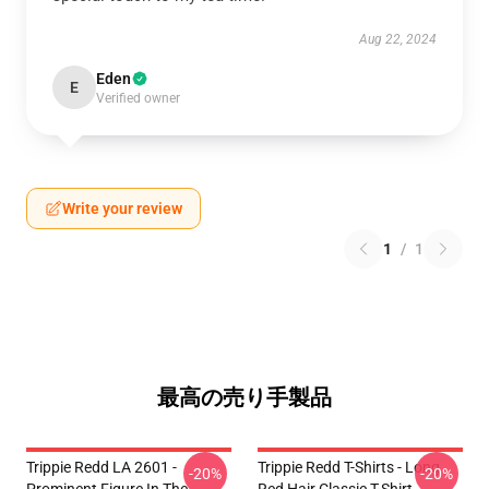
Aug 22, 2024
Eden
E
Verified owner
Write your review
1
/
1
最高の売り手製品
Trippie Redd LA 2601 -
Trippie Redd T-Shirts - Long
-20%
-20%