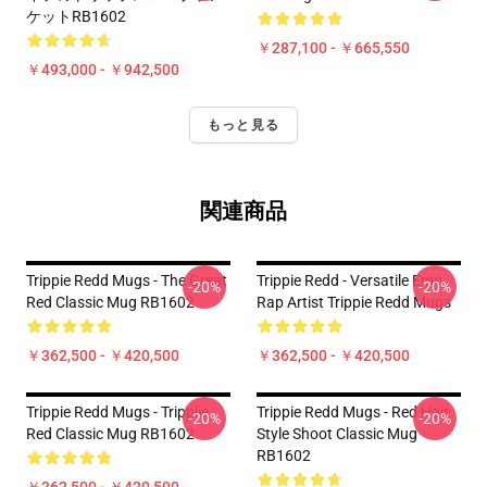
ケットRB1602
￥287,100 - ￥665,550
￥493,000 - ￥942,500
もっと見る
関連商品
Trippie Redd Mugs - The Great
Trippie Redd - Versatile Emo
-20%
-20%
Red Classic Mug RB1602
Rap Artist Trippie Redd Mugs
￥362,500 - ￥420,500
￥362,500 - ￥420,500
Trippie Redd Mugs - Trippiie
Trippie Redd Mugs - Red Hair
-20%
-20%
Red Classic Mug RB1602
Style Shoot Classic Mug
RB1602