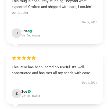
This mug is absolutely stunning—beyond what I
expected! Crafted and shipped with care, I couldn’t
be happier!
Dec 7, 2024
Briar
B
Verified owner
This item has been incredibly useful. It’s well-
constructed and has met all my needs with ease.
Dec 4, 2024
Zoe
Z
Verified owner