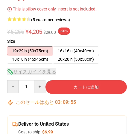
This is pillow cover only, insert is not included.
(5 customer reviews)
¥5,256
¥4,205
-20%
$29.00
Size
19x29in (50x75cm)
16x16in (40x40cm)
18x18in (45x45cm)
20x20in (50x50cm)
サイズガイドを見る
Quantity
カートに追加
このセールはあと
03
:
09
:
54
Deliver to United States
Cost to ship:
$6.99