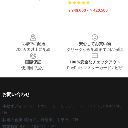
￥348,000 - ￥420,500
Footer
世界中に配送
安心してお買い物
200カ国以上に配送
クリックから配送まで24/7保護
国際保証
100％安全なチェックアウト
使用国で提供
PayPal / マスターカード / ビザ
お問い合わせ
本社オフィス
: 12111 カントリーリッジレーン ロンドン, Oh 43140,
Us
私達の倉庫
: 建物10、丹陽市、山東省、CN
営業時間
: 9:00～18:00(月～金)