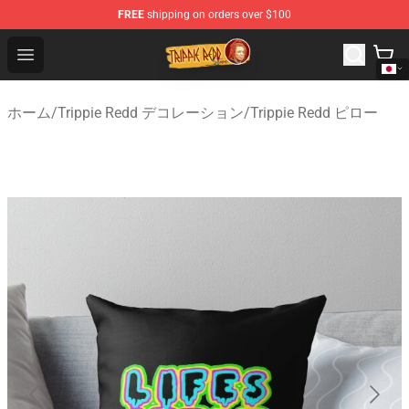
FREE
shipping on orders over $100
Trippie Redd Store - Official Trippie Redd Merchandise S
Open menu
ホーム
/
Trippie Redd デコレーション
/
Trippie Redd ピロー