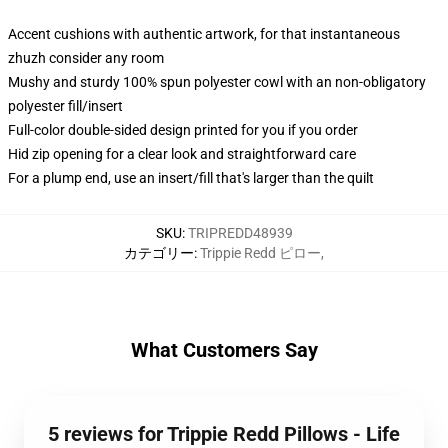
Accent cushions with authentic artwork, for that instantaneous
zhuzh consider any room
Mushy and sturdy 100% spun polyester cowl with an non-obligatory
polyester fill/insert
Full-color double-sided design printed for you if you order
Hid zip opening for a clear look and straightforward care
For a plump end, use an insert/fill that's larger than the quilt
SKU
:
TRIPREDD48939
カテゴリー
:
Trippie Redd ピロー
,
What Customers Say
5 reviews for Trippie Redd Pillows - Life