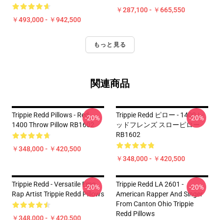
￥287,100 - ￥665,550
￥493,000 - ￥942,500
もっと見る
関連商品
Trippie Redd Pillows - Red
Trippie Redd ピロー - 1400 レ
-20%
-20%
1400 Throw Pillow RB1602
ッドフレンズ スローピロー
RB1602
￥348,000 - ￥420,500
￥348,000 - ￥420,500
Trippie Redd - Versatile Emo
Trippie Redd LA 2601 -
-20%
-20%
Rap Artist Trippie Redd Pillows
American Rapper And Singer
From Canton Ohio Trippie
Redd Pillows
￥348,000 - ￥420,500