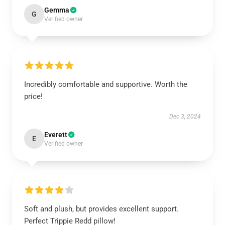
Gemma
G
Verified owner
Incredibly comfortable and supportive. Worth the
price!
Dec 3, 2024
Everett
E
Verified owner
Soft and plush, but provides excellent support.
Perfect Trippie Redd pillow!