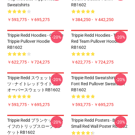
Sweatshirts
RB1602
￥593,775 - ￥695,275
￥384,250 - ￥442,250
Trippie Redd Hoodies - Orange
Trippie Redd Hoodies - The
-20%
-20%
Trippie Pullover Hoodie
Red Team Pullover Hoodie
RB1602
RB1602
￥622,775 - ￥724,275
￥622,775 - ￥724,275
Trippie Redd スウェットシャ
Trippie Redd Sweatshirts -
-20%
-20%
ツ - ナイトレッドライトプル
Font Red Pullover Sweatshirt
オーバースウェットRB1602
RB1602
￥593,775 - ￥695,275
￥593,775 - ￥695,275
Trippie Redd ブランケット - ラ
Trippie Redd Posters - Big
-20%
-20%
イフのトリップスローブラン
Small Red Wall Poster RB1602
ケットRB1602