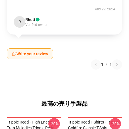
Aug 29, 2024
Rhett
R
Verified owner
Write your review
1
/
1
最高の売り手製品
Trippie Redd - High Energy
Trippie Redd T-Shirts - Trippiee
-20%
-20%
Trap Melodies Trippie Redd
Goldfire Classic T-Shirt