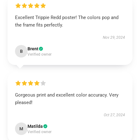
Excellent Trippie Redd poster! The colors pop and
the frame fits perfectly.
Nov 29, 2024
Brent
B
Verified owner
Gorgeous print and excellent color accuracy. Very
pleased!
Oct 27, 2024
Matilda
M
Verified owner