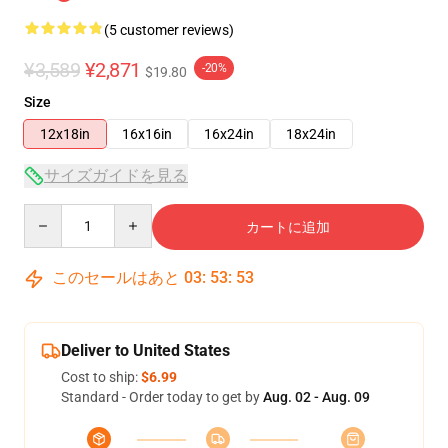
(5 customer reviews)
¥3,589
¥2,871
-20%
$19.80
Size
12x18in
16x16in
16x24in
18x24in
サイズガイドを見る
Quantity
カートに追加
このセールはあと
03
:
53
:
53
Deliver to United States
Cost to ship:
$6.99
Standard - Order today to get by
Aug. 02 - Aug. 09