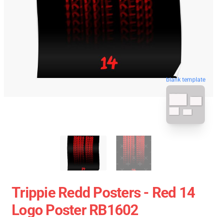
blank template
Trippie Redd Posters - Red 14
Logo Poster RB1602