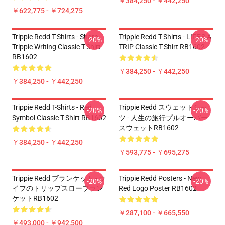
￥384,250 - ￥442,250
￥622,775 - ￥724,275
Trippie Redd T-Shirts - Sharp
Trippie Redd T-Shirts - LIFE'S A
-20%
-20%
Trippie Writing Classic T-Shirt
TRIP Classic T-Shirt RB1602
RB1602
￥384,250 - ￥442,250
￥384,250 - ￥442,250
Trippie Redd T-Shirts - Red
Trippie Redd スウェットシャ
-20%
-20%
Symbol Classic T-Shirt RB1602
ツ - 人生の旅行プルオーバー
スウェットRB1602
￥384,250 - ￥442,250
￥593,775 - ￥695,275
Trippie Redd ブランケット - ラ
Trippie Redd Posters - New
-20%
-20%
イフのトリップスローブラン
Red Logo Poster RB1602
ケットRB1602
￥287,100 - ￥665,550
￥493,000 - ￥942,500