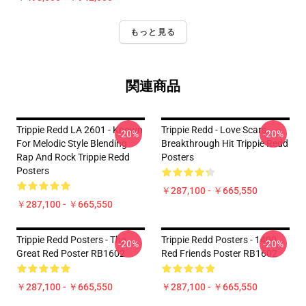
もっと見る
関連商品
Trippie Redd LA 2601 - Known
Trippie Redd - Love Scars
-20%
-20%
For Melodic Style Blending
Breakthrough Hit Trippie Redd
Rap And Rock Trippie Redd
Posters
Posters
￥287,100 - ￥665,550
￥287,100 - ￥665,550
Trippie Redd Posters - The
Trippie Redd Posters - 1400
-20%
-20%
Great Red Poster RB1602
Red Friends Poster RB1602
￥287,100 - ￥665,550
￥287,100 - ￥665,550