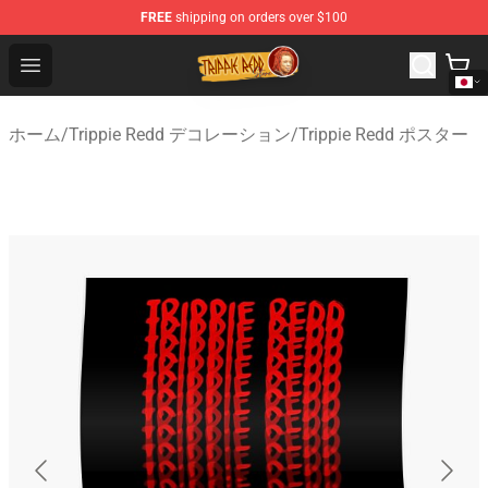
FREE
shipping on orders over $100
Trippie Redd Store - Official Trippie Redd Merchandise S
Open menu
ホーム
/
Trippie Redd デコレーション
/
Trippie Redd ポスター