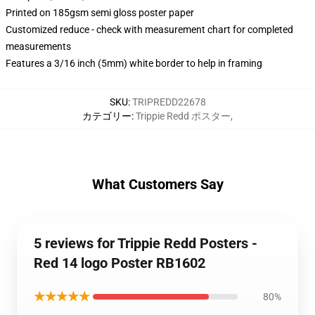
Printed on 185gsm semi gloss poster paper
Customized reduce - check with measurement chart for completed
measurements
Features a 3/16 inch (5mm) white border to help in framing
SKU
:
TRIPREDD22678
カテゴリー
:
Trippie Redd ポスター
,
What Customers Say
5 reviews for Trippie Redd Posters -
Red 14 logo Poster RB1602
★★★★★
80%