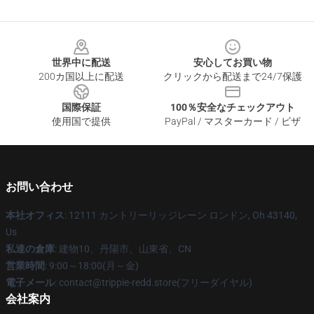
Footer
世界中に配送
安心してお買い物
200カ国以上に配送
クリックから配送まで24/7保護
国際保証
100％安全なチェックアウト
使用国で提供
PayPal / マスターカード / ビザ
お問い合わせ
本社オフィス
: 12111 カントリーリッジレーン ロンドン, Oh 43140,
Us
私達の倉庫
: 建物10、丹陽市、山東省、CN
営業時間
: 9:00～18:00(月～金)
電子メール
: contact@trippie-redd.store(フリーダイヤル)
会社案内