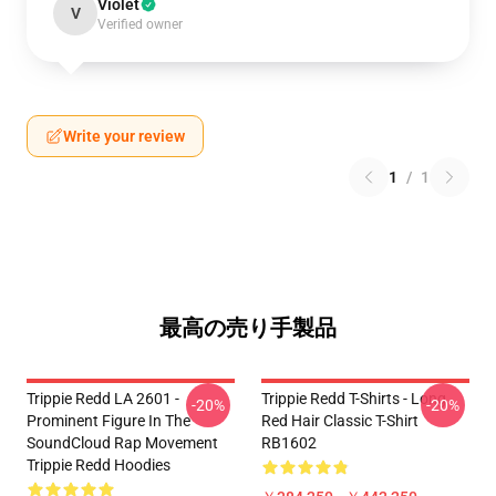
Violet
V
Verified owner
Write your review
1
/
1
最高の売り手製品
Trippie Redd LA 2601 -
Trippie Redd T-Shirts - Long
-20%
-20%
Prominent Figure In The
Red Hair Classic T-Shirt
SoundCloud Rap Movement
RB1602
Trippie Redd Hoodies