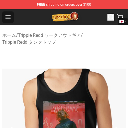
FREE
shipping on orders over $100
Trippie Redd Store - Official Trippie Redd Merchandise S
Open menu
ホーム
/
Trippie Redd ワークアウトギア
/
Trippie Redd タンクトップ