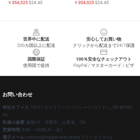
￥354,525
$24.45
￥354,525
$24.45
Footer
世界中に配送
安心してお買い物
200カ国以上に配送
クリックから配送まで24/7保護
国際保証
100％安全なチェックアウト
使用国で提供
PayPal / マスターカード / ビザ
お問い合わせ
本社オフィス
: 12111 カントリーリッジレーン ロンドン, Oh 43140,
Us
私達の倉庫
: 建物10、丹陽市、山東省、CN
営業時間
: 9:00～18:00(月～金)
電子メール
: contact@trippie-redd.store(フリーダイヤル)