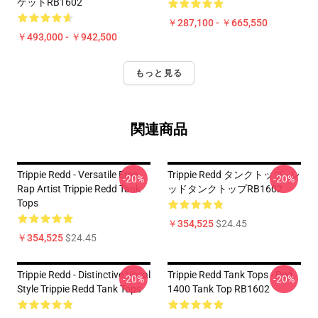
ケットRB1602
￥287,100 - ￥665,550
￥493,000 - ￥942,500
もっと見る
関連商品
Trippie Redd - Versatile Emo
Trippie Redd タンクトップ - レ
-20%
-20%
Rap Artist Trippie Redd Tank
ッドタンクトップRB1602
Tops
￥354,525
$24.45
￥354,525
$24.45
Trippie Redd - Distinctive Vocal
Trippie Redd Tank Tops - Red
-20%
-20%
Style Trippie Redd Tank Tops
1400 Tank Top RB1602