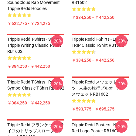
SoundCloud Rap Movement
RB1602
Trippie Redd Hoodies
￥384,250 - ￥442,250
￥622,775 - ￥724,275
Trippie Redd T-Shirts - Sharp
Trippie Redd T-Shirts - LIFE'S A
-20%
-20%
Trippie Writing Classic T-Shirt
TRIP Classic T-Shirt RB1602
RB1602
￥384,250 - ￥442,250
￥384,250 - ￥442,250
Trippie Redd T-Shirts - Red
Trippie Redd スウェットシャ
-20%
-20%
Symbol Classic T-Shirt RB1602
ツ - 人生の旅行プルオーバー
スウェットRB1602
￥384,250 - ￥442,250
￥593,775 - ￥695,275
Trippie Redd ブランケット - ラ
Trippie Redd Posters - New
-20%
-20%
イフのトリップスローブラン
Red Logo Poster RB1602