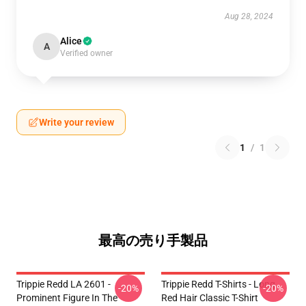
Aug 28, 2024
Alice
A
Verified owner
Write your review
1
/
1
最高の売り手製品
Trippie Redd LA 2601 -
Trippie Redd T-Shirts - Long
-20%
-20%
Prominent Figure In The
Red Hair Classic T-Shirt