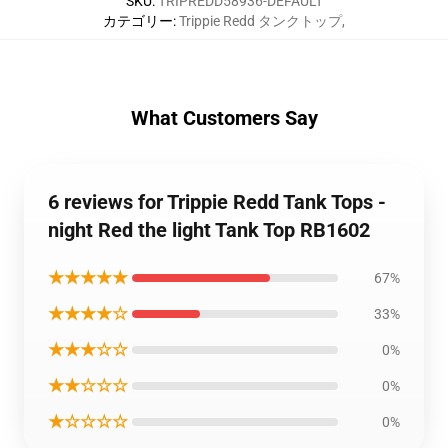
SKU
:
TRIPREDD58936-DEFAULT
カテゴリー
:
Trippie Redd タンクトップ
,
What Customers Say
6 reviews for Trippie Redd Tank Tops -
night Red the light Tank Top RB1602
★★★★★
67%
★★★★☆
33%
★★★☆☆
0%
★★☆☆☆
0%
★☆☆☆☆
0%