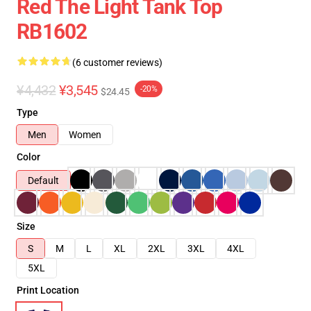
Red The Light Tank Top
RB1602
(6 customer reviews)
¥4,432
¥3,545
-20%
$24.45
Type
Men
Women
Color
Default
Size
S
M
L
XL
2XL
3XL
4XL
5XL
Print Location